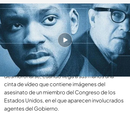
telecinco.es
16 ENE 2016 - 18:31h.
Compartir
La feliz vida familiar y la brillante carrera del
abogado Robert Clayton Dean están a punto de
desmoronarse, cuando llega a sus manos una
cinta de vídeo que contiene imágenes del
asesinato de un miembro del Congreso de los
Estados Unidos, en el que aparecen involucrados
agentes del Gobierno.