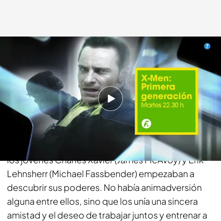
telecinco.es
18 OCT 2016 - 18:44h.
Compartir
Antes de que los mutantes se dieran a conocer y
adoptaran los nombres de Profesor X y Magneto,
los jóvenes Charles Xavier (James McAvoy) y Erik
Lehnsherr (Michael Fassbender) empezaban a
descubrir sus poderes. No había animadversión
alguna entre ellos, sino que los unía una sincera
amistad y el deseo de trabajar juntos y entrenar a