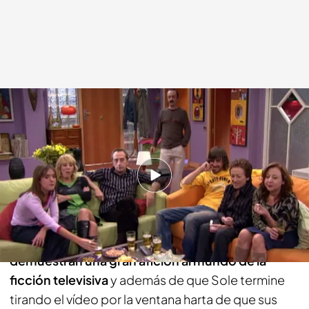
fdf.es
23 MAY 2018 - 17:02h.
Compartir
En el
capítulo 170 de ‘7 Vidas’, Aída, Gonzalo,
Sole, Carlota, Sergio y hasta el frutero
demuestran una gran afición al mundo de la
ficción televisiva
y además de que Sole termine
tirando el vídeo por la ventana harta de que sus