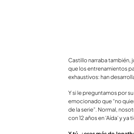
Castillo narraba también,
que los entrenamientos pa
exhaustivos: han desarrol
Y si le preguntamos por 
emocionado que “no quiere
de la serie”. Normal, nos
con 12 años en 'Aída' y ya 
Y tú, ¿eres más de Jonath