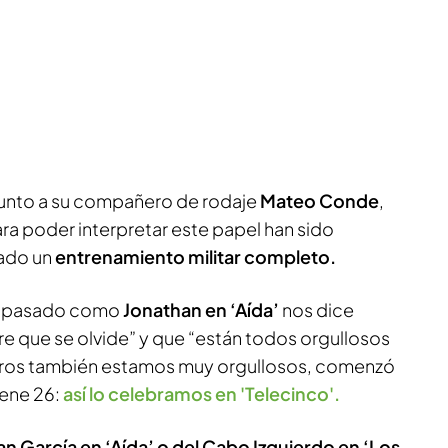
 junto a su compañero de rodaje
Mateo Conde
,
ra poder interpretar este papel han sido
lado un
entrenamiento militar completo.
su pasado como
Jonathan en ‘Aída’
nos dice
 que se olvide” y que “están todos orgullosos
otros también estamos muy orgullosos, comenzó
tiene 26:
así lo celebramos en 'Telecinco'.
an García en ‘Aída’ o del Cabo Izquierdo en ‘Los