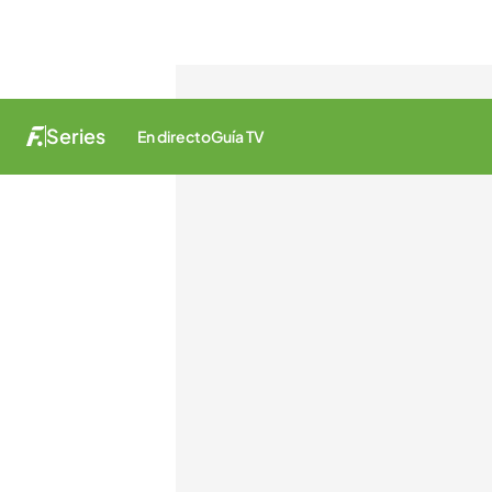
Series
En directo
Guía TV