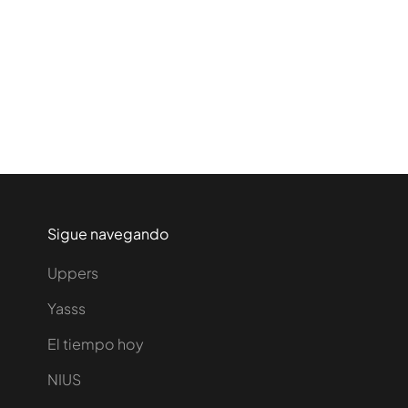
Sigue navegando
Uppers
Yasss
El tiempo hoy
NIUS