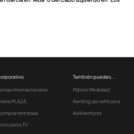
orporativo
También puedes...
entas internacionales
Máster Mediaset
itele PLAZA
Renting de vehículos
omprar entradas
Ad4ventures
oncursos TV