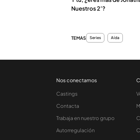
Nuestros 2’?
TEMAS
Series
Aída
Nos conectamos
C
Castings
V
Contacta
M
Trabaja en nuestro grupo
C
Autorregulación
C