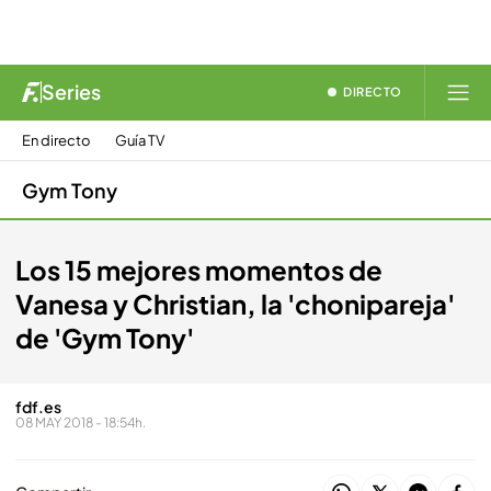
Series
DIRECTO
En directo
Guía TV
Gym Tony
Los 15 mejores momentos de
Vanesa y Christian, la 'chonipareja'
de 'Gym Tony'
fdf.es
08 MAY 2018 - 18:54h.