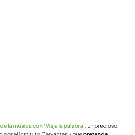
e la música con ‘Viaja la palabra
’
, un precioso
por el Instituto Cervantes y que
pretende