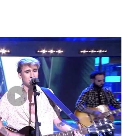
pado con otros artistas como
Sofia Ellar,
Nora
Manolo García o 'Gemeliers'.
Ahora le vemos
liderado por Willy Bárcenas y Antón Carreño. Ya
 la
gira
y ahora le vemos en el videoclip de su
s',
un single para apoyar a la
Selección
Mundial de Francia de 2019.
Los madrileños ya
l Mundial de Fútbol Masculino de Rusia 2018,
Amor', y en esta ocasión han querido contar con