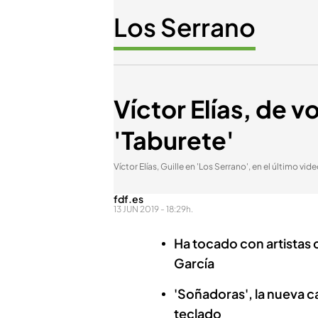
Los Serrano
Víctor Elías, de v
'Taburete'
Víctor Elías, Guille en 'Los Serrano', en el último vid
fdf.es
13 JUN 2019 - 18:29h.
Ha tocado con artistas 
García
'Soñadoras', la nueva c
teclado