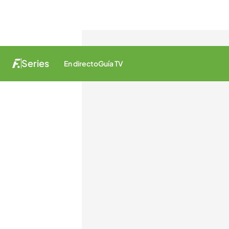
Series
En directo
Guía TV