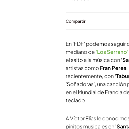
Compartir
En 'FDF' podemos seguir d
mediano de
'Los Serrano'
el salto a la música con
'Sa
artistas como
Fran Perea
,
recientemente, con
'Tabu
'Soñadoras', una canción 
en el Mundial de Francia de
teclado.
A Víctor Elías le conocim
pinitos musicales en
'Sant