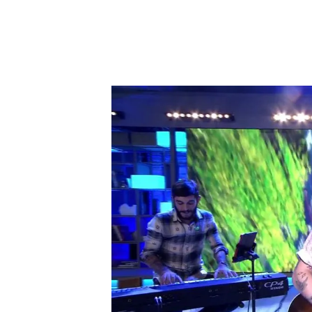
.
Víctor también ha partici
Norman, Angy Fernández, 
con
'Taburete'
, el grupo 
les había acompañado por
nueva canción,
'Soñadora
Femenina de Fútbol en el 
crearon un sencillo para e
titulado 'Desde Rusia con 
Víctor en el teclado.