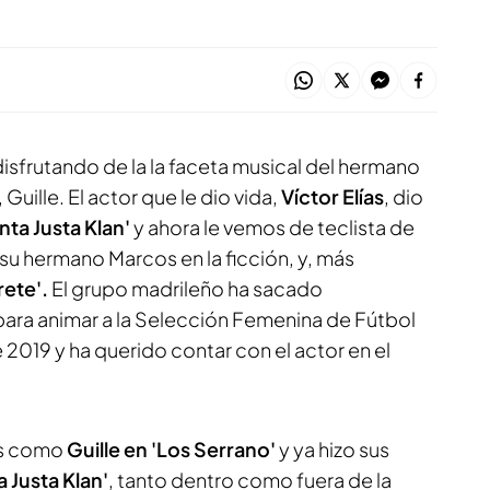
isfrutando de la la faceta musical del hermano
, Guille. El actor que le dio vida,
Víctor Elías
, dio
nta Justa Klan'
y ahora le vemos de teclista de
 su hermano Marcos en la ficción, y, más
rete'.
El grupo madrileño ha sacado
para animar a la Selección Femenina de Fútbol
 2019 y ha querido contar con el actor en el
os como
Guille en 'Los Serrano'
y ya hizo sus
a Justa Klan'
, tanto dentro como fuera de la