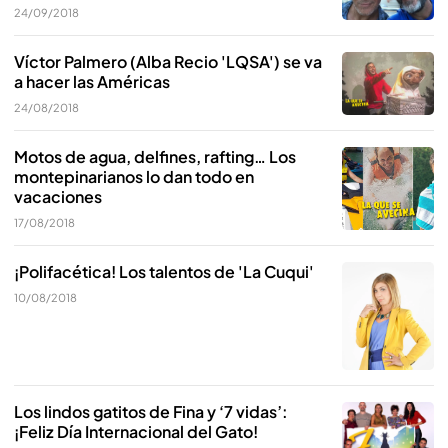
24/09/2018
Víctor Palmero (Alba Recio 'LQSA') se va
a hacer las Américas
24/08/2018
Motos de agua, delfines, rafting… Los
montepinarianos lo dan todo en
vacaciones
17/08/2018
¡Polifacética! Los talentos de 'La Cuqui'
10/08/2018
Los lindos gatitos de Fina y ‘7 vidas’:
¡Feliz Día Internacional del Gato!