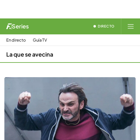
Series
DIRECTO
En directo
Guía TV
La que se avecina