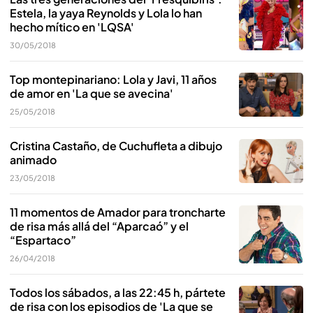
Estela, la yaya Reynolds y Lola lo han
hecho mítico en 'LQSA'
30/05/2018
Top montepinariano: Lola y Javi, 11 años
de amor en 'La que se avecina'
25/05/2018
Cristina Castaño, de Cuchufleta a dibujo
animado
23/05/2018
11 momentos de Amador para troncharte
de risa más allá del “Aparcaó” y el
“Espartaco”
26/04/2018
Todos los sábados, a las 22:45 h, pártete
de risa con los episodios de 'La que se